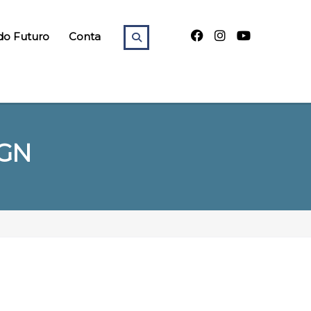
do Futuro
Conta
IGN