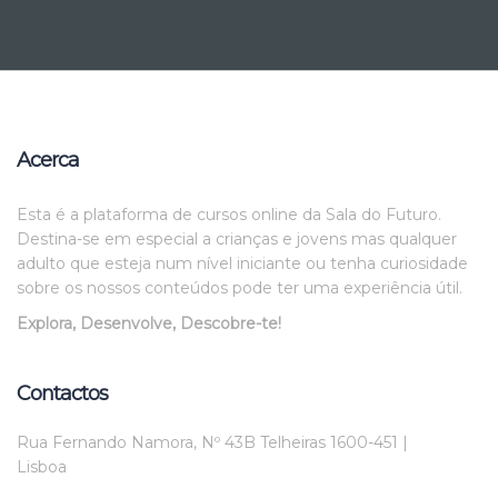
Acerca
Esta é a plataforma de cursos online da Sala do Futuro.
Destina-se em especial a crianças e jovens mas qualquer
adulto que esteja num nível iniciante ou tenha curiosidade
sobre os nossos conteúdos pode ter uma experiência útil.
Explora, Desenvolve, Descobre-te!
Contactos
Rua Fernando Namora, Nº 43B Telheiras 1600-451 |
Lisboa