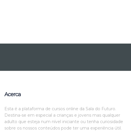
Acerca
Esta é a plataforma de cursos online da Sala do Futuro.
Destina-se em especial a crianças e jovens mas qualquer
adulto que esteja num nível iniciante ou tenha curiosidade
sobre os nossos conteúdos pode ter uma experiência útil.