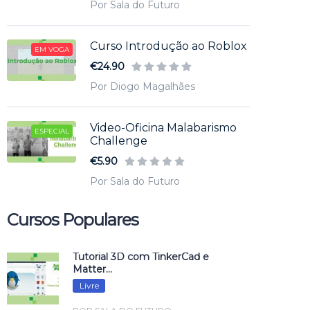
Por Sala do Futuro
Curso Introdução ao Roblox
EM VOGA
€24.90
Por Diogo Magalhães
Video-Oficina Malabarismo
ESPECIAL
Challenge
€5.90
Por Sala do Futuro
Cursos Populares
Tutorial 3D com TinkerCad e
Matter...
Livre