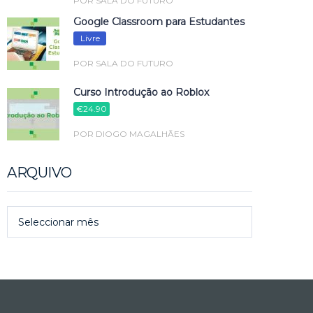
POR SALA DO FUTURO
Google Classroom para Estudantes
Livre
POR SALA DO FUTURO
Curso Introdução ao Roblox
€24.90
POR DIOGO MAGALHÃES
ARQUIVO
Arquivo
Seleccionar mês