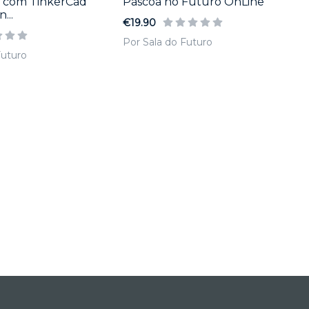
D com TinkerCad
Páscoa no Futuro OnLine
...
€19.90
Por Sala do Futuro
Futuro