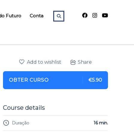
do Futuro
Conta
Add to wishlist
Share
OBTER CURSO
€5.90
Course details
Duração
16 min.