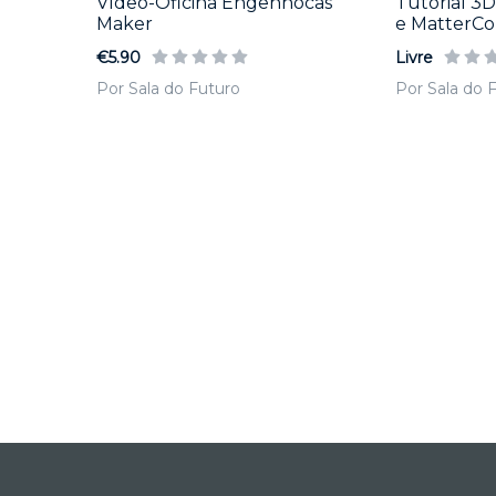
Vídeo-Oficina Engenhocas
Tutorial 3
Maker
e MatterCon
€5.90
Livre
Por Sala do Futuro
Por Sala do 