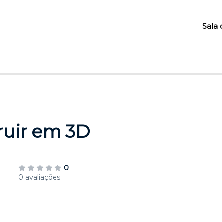
Sala 
ruir em 3D
0
0 avaliações